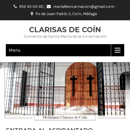
952 45 00 40
maria8encarnacion@gmail.com
Pº de Juan Pablo II, Coín, Málaga
CLARISAS DE COÍN
Convento de Santa María de la Encarnación
Menu