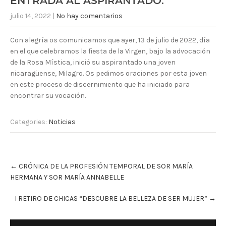
ENTRADA AL ASPIRANTADO.
julio 14, 2022
|
No hay comentarios
Con alegría os comunicamos que ayer, 13 de julio de 2022, día
en el que celebramos la fiesta de la Virgen, bajo la advocación
de la Rosa Mística, inició su aspirantado una joven
nicaragüense, Milagro. Os pedimos oraciones por esta joven
en este proceso de discernimiento que ha iniciado para
encontrar su vocación.
Categories:
Noticias
P
←
CRÓNICA DE LA PROFESIÓN TEMPORAL DE SOR MARÍA
o
s
HERMANA Y SOR MARÍA ANNABELLE
t
n
I RETIRO DE CHICAS “DESCUBRE LA BELLEZA DE SER MUJER”
→
a
v
i