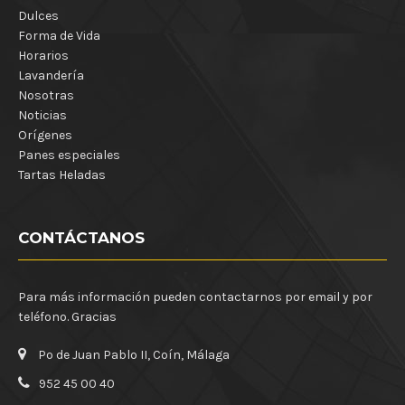
Dulces
Forma de Vida
Horarios
Lavandería
Nosotras
Noticias
Orígenes
Panes especiales
Tartas Heladas
CONTÁCTANOS
Para más información pueden contactarnos por email y por
teléfono. Gracias
Pº de Juan Pablo II, Coín, Málaga
952 45 00 40