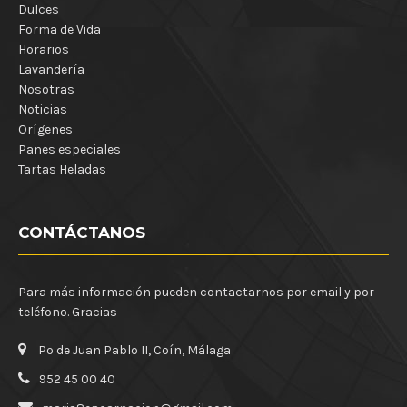
Dulces
Forma de Vida
Horarios
Lavandería
Nosotras
Noticias
Orígenes
Panes especiales
Tartas Heladas
CONTÁCTANOS
Para más información pueden contactarnos por email y por
teléfono. Gracias
Pº de Juan Pablo II, Coín, Málaga
952 45 00 40