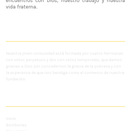
encuentros con Dios, nuestro trabajo y nuestra
vida fraterna.
NOSOTRAS
Nuestra joven comunidad está formada por cuatro hermanas
con votos perpetuos y dos con votos temporales, que damos
gracias a Dios por concedernos la gracia de la pobreza y con
la esperanza de que nos bendiga como al comienzo de nuestra
fundación.
MENU
Inicio
Bombones