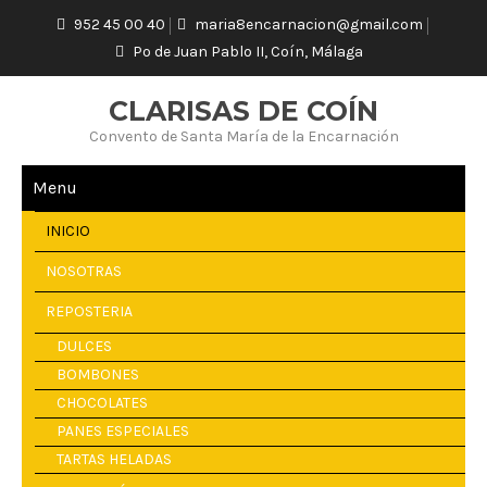
952 45 00 40
maria8encarnacion@gmail.com
Pº de Juan Pablo II, Coín, Málaga
CLARISAS DE COÍN
Convento de Santa María de la Encarnación
Menu
INICIO
NOSOTRAS
REPOSTERIA
DULCES
BOMBONES
CHOCOLATES
PANES ESPECIALES
TARTAS HELADAS