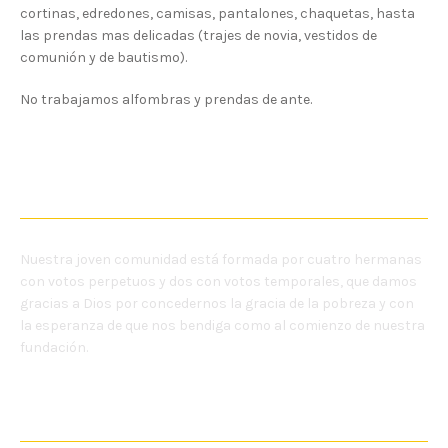
cortinas, edredones, camisas, pantalones, chaquetas, hasta
las prendas mas delicadas (trajes de novia, vestidos de
comunión y de bautismo).
No trabajamos alfombras y prendas de ante.
NOSOTRAS
Nuestra joven comunidad está formada por cuatro hermanas
con votos perpetuos y dos con votos temporales, que damos
gracias a Dios por concedernos la gracia de la pobreza y con
la esperanza de que nos bendiga como al comienzo de nuestra
fundación.
MENU