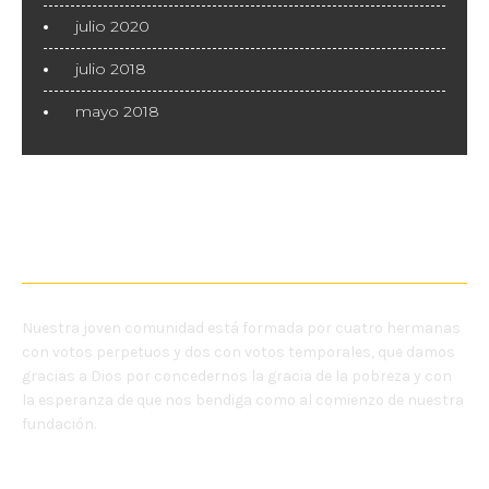
julio 2020
julio 2018
mayo 2018
NOSOTRAS
Nuestra joven comunidad está formada por cuatro hermanas
con votos perpetuos y dos con votos temporales, que damos
gracias a Dios por concedernos la gracia de la pobreza y con
la esperanza de que nos bendiga como al comienzo de nuestra
fundación.