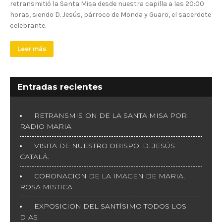
retransmitió la Santa Misa desde nuestra capilla a las 20:00
horas, siendo D. Jesús, párroco de Monda y Guaro, el sacerdote
celebrante.
Leer más
Entradas recientes
RETRANSMISION DE LA SANTA MISA POR
RADIO MARIA
VISITA DE NUESTRO OBISPO, D. JESÚS
CATALÁ.
CORONACION DE LA IMAGEN DE MARIA,
ROSA MISTICA
EXPOSICION DEL SANTÍSIMO TODOS LOS
DIAS