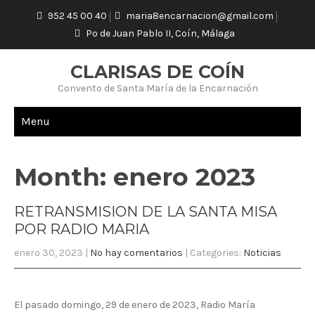
952 45 00 40
maria8encarnacion@gmail.com
Pº de Juan Pablo II, Coín, Málaga
CLARISAS DE COÍN
Convento de Santa María de la Encarnación
Menu
Month:
enero 2023
RETRANSMISION DE LA SANTA MISA
POR RADIO MARIA
enero 30, 2023
|
No hay comentarios
| Categories:
Noticias
El pasado domingo, 29 de enero de 2023, Radio María