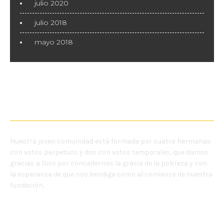
julio 2020
julio 2018
mayo 2018
NOSOTRAS
Nuestra joven comunidad está formada por cuatro hermanas
con votos perpetuos y dos con votos temporales, que damos
gracias a Dios por concedernos la gracia de la pobreza y con
la esperanza de que nos bendiga como al comienzo de nuestra
fundación.
MENU