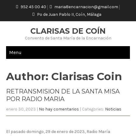
952 45 00 40
maria8encarnacion@gmail.com
Pº de Juan Pablo II, Coín, Málaga
CLARISAS DE COÍN
Convento de Santa María de la Encarnación
Menu
Author:
Clarisas Coin
RETRANSMISION DE LA SANTA MISA
POR RADIO MARIA
enero 30, 2023
|
No hay comentarios
| Categories:
Noticias
El pasado domingo, 29 de enero de 2023, Radio María