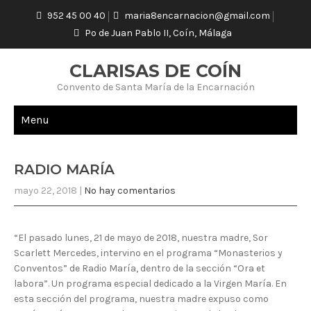
952 45 00 40
maria8encarnacion@gmail.com
Pº de Juan Pablo II, Coín, Málaga
CLARISAS DE COÍN
Convento de Santa María de la Encarnación
Menu
RADIO MARÍA
mayo 22, 2018
|
No hay comentarios
“El pasado lunes, 21 de mayo de 2018, nuestra madre, Sor
Scarlett Mercedes, intervino en el programa “Monasterios y
Conventos” de Radio María, dentro de la sección “Ora et
labora”. Un programa especial dedicado a la Virgen María. En
esta sección del programa, nuestra madre expuso como