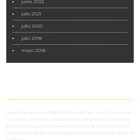
junio 2022
julio 2021
julio 2020
julio 2018
mayo 2018
NOSOTRAS
Nuestra joven comunidad está formada por cuatro hermanas
con votos perpetuos y dos con votos temporales, que damos
gracias a Dios por concedernos la gracia de la pobreza y con
la esperanza de que nos bendiga como al comienzo de nuestra
fundación.