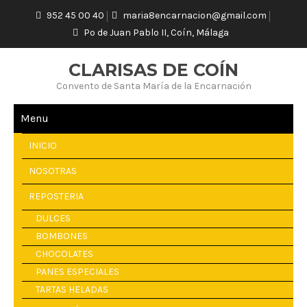
952 45 00 40
maria8encarnacion@gmail.com
Pº de Juan Pablo II, Coín, Málaga
CLARISAS DE COÍN
Convento de Santa María de la Encarnación
Menu
INICIO
NOSOTRAS
REPOSTERIA
DULCES
BOMBONES
CHOCOLATES
PANES ESPECIALES
TARTAS HELADAS