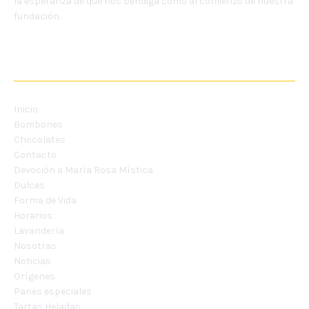
la esperanza de que nos bendiga como al comienzo de nuestra
fundación.
MENU
Inicio
Bombones
Chocolates
Contacto
Devoción a María Rosa Mística
Dulces
Forma de Vida
Horarios
Lavandería
Nosotras
Noticias
Orígenes
Panes especiales
Tartas Heladas