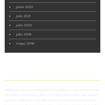
junio 2022
julio 2021
julio 2020
julio 2018
mayo 2018
NOSOTRAS
Nuestra joven comunidad está formada por cuatro hermanas
con votos perpetuos y dos con votos temporales, que damos
gracias a Dios por concedernos la gracia de la pobreza y con