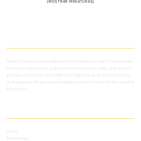
[MOSTRAR MINIATURAS]
NOSOTRAS
Nuestra joven comunidad está formada por cuatro hermanas
con votos perpetuos y dos con votos temporales, que damos
gracias a Dios por concedernos la gracia de la pobreza y con
la esperanza de que nos bendiga como al comienzo de nuestra
fundación.
MENU
Inicio
Bombones