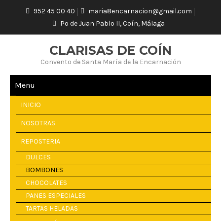
952 45 00 40
maria8encarnacion@gmail.com
Pº de Juan Pablo II, Coín, Málaga
CLARISAS DE COÍN
Convento de Santa María de la Encarnación
Menu
INICIO
NOSOTRAS
REPOSTERIA
DULCES
BOMBONES
CHOCOLATES
PANES ESPECIALES
TARTAS HELADAS